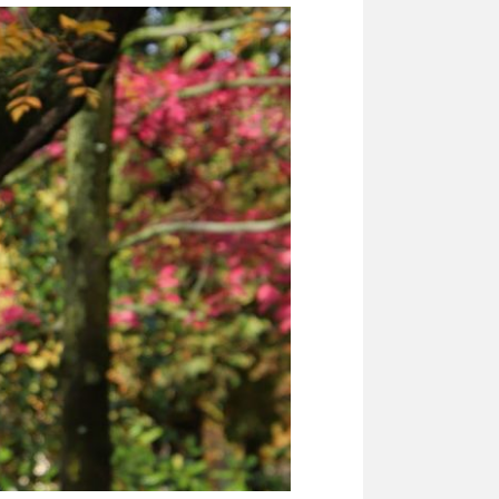
der har skabt en
imponerende samling af
bøger i sin karriere
redaktionel