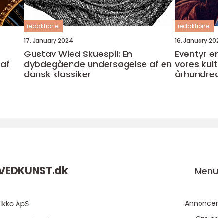
redaktionel
redaktionel
17. January 2024
16. January 20
Gustav Wied Skuespil: En
Eventyr e
af
dybdegående undersøgelse af en
vores kult
dansk klassiker
århundred
beriget m
verden
VEDKUNST.
dk
Men
Annoncer