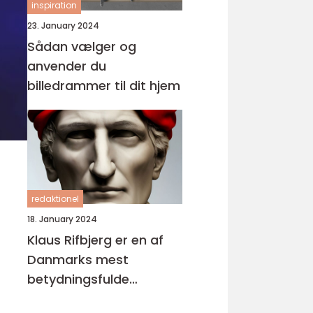
inspiration
23. January 2024
Sådan vælger og
anvender du
billedrammer til dit hjem
redaktionel
18. January 2024
Klaus Rifbjerg er en af
Danmarks mest
betydningsfulde
forfattere og digtere,