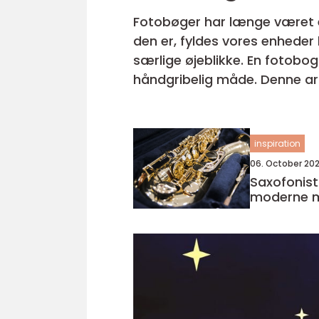
Fotobøger har længe været
den er, fyldes vores enheder 
særlige øjeblikke. En fotobo
håndgribelig måde. Denne art
inspiration
06. October 20
Saxofonist
moderne m