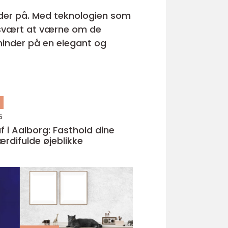
er på. Med teknologien som
et svært at værne om de
minder på en elegant og
n
5
f i Aalborg: Fasthold dine
rdifulde øjeblikke