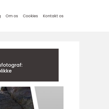
g
Om os
Cookies
Kontakt os
sfotograf:
likke