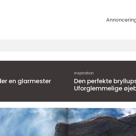
Annoncerin
inspiration
der en glarmester
Den perfekte bryllup
Uforglemmelige øjeb