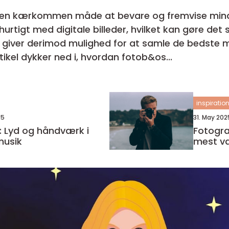
 en kærkommen måde at bevare og fremvise mind
hurtigt med digitale billeder, hvilket kan gøre d
g giver derimod mulighed for at samle de bedste 
ikel dykker ned i, hvordan fotob&os...
inspiratio
25
31. May 202
: Lyd og håndværk i
Fotogra
usik
mest væ