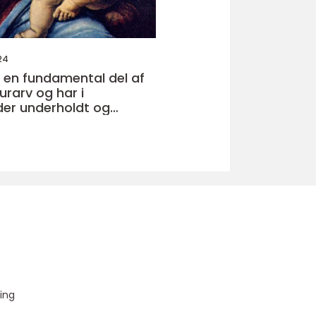
24
r en fundamental del af
urarv og har i
er underholdt og
ennesker over hele
u
ing