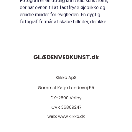
Fotografi er en utrolig kraftfuld kunstform,
der har evnen til at fastfryse øjeblikke og
erindre minder for evigheden. En dygtig
fotograf formår at skabe billeder, der ikke
blot er visuelle, men også bærer en
følelsesmæssig dybde. I denne artikel vil...
GLÆDENVEDKUNST.
dk
web:
www.klikko.dk