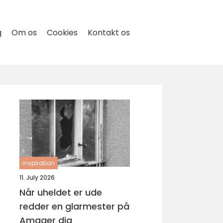
g
Om os
Cookies
Kontakt os
inspiration
11. July 2026
Når uheldet er ude
redder en glarmester på
Amager dig