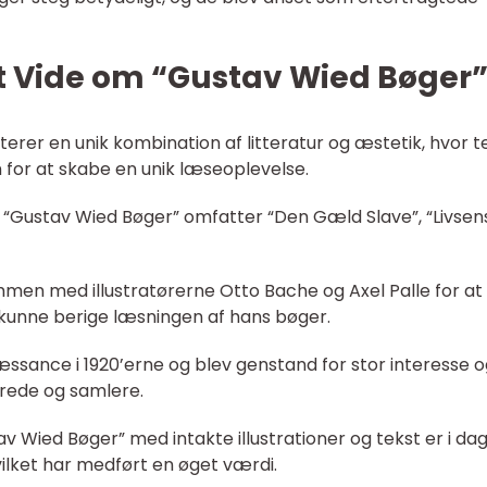
at Vide om “Gustav Wied Bøger
rer en unik kombination af litteratur og æstetik, hvor t
 for at skabe en unik læseoplevelse.
 “Gustav Wied Bøger” omfatter “Den Gæld Slave”, “Livsen
men med illustratørerne Otto Bache og Axel Palle for at
kunne berige læsningen af hans bøger.
æssance i 1920’erne og blev genstand for stor interesse 
erede og samlere.
v Wied Bøger” med intakte illustrationer og tekst er i da
ilket har medført en øget værdi.