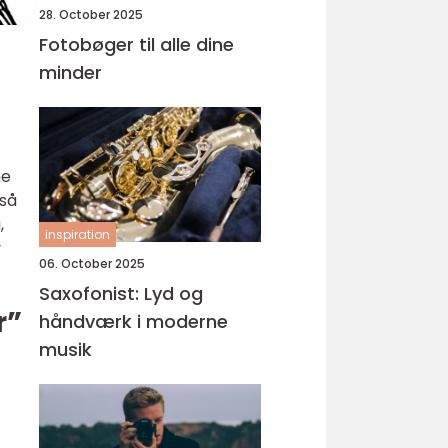
28. October 2025
Fotobøger til alle dine
minder
ne
 så
,
inspiration
v
06. October 2025
Saxofonist: Lyd og
r”
håndværk i moderne
musik