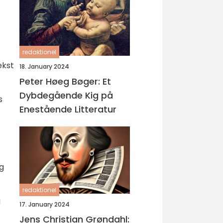
”
redaktionel
ekst
18. January 2024
Peter Høeg Bøger: Et
Dybdegående Kig på
s
Enestående Litteratur
og
redaktionel
g
17. January 2024
Jens Christian Grøndahl: