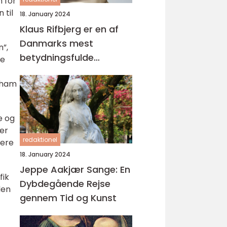
n for
 til
18. January 2024
Klaus Rifbjerg er en af
Danmarks mest
”,
betydningsfulde
se
forfattere og digtere,
e ham
der har skabt en
imponerende samling af
bøger i sin karriere
e og
der
redaktionel
nere
18. January 2024
Jeppe Aakjær Sange: En
fik
Dybdegående Rejse
den
gennem Tid og Kunst