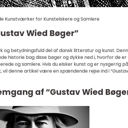
de Kunstværker for Kunstelskere og Samlere
“Gustav Wied Bøger”
k og betydningsfuld del af dansk litteratur og kunst. Den
nde historie bag disse bøger og dykke ned i, hvorfor de er
serede og samlere. Hvis du elsker kunst og er nysgerrig på
, vil denne artikel være en spændende rejse ind i “Gusta
nemgang af “Gustav Wied Bøge