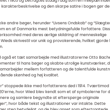
vet i 1903 og betragtes stadig i dag som en milepæl inde
karakterbeskrivelse og den skarpe satire i bogen gør den
ke andre bøger, herunder “Livsens Ondskab” og “Slægten
m en af Danmarks mest betydningsfulde forfattere. Dis
ksomhed med deres ærlige skildring af menneskelige
Wieds skrivestil var unik og provokerende, hvilket gjord
n.
ied også et tæt samarbejde med illustratorerne Otto Bach
 elementer til hans bøger og skabte utrolige kunstværker, 
samarbejder mellem forfatteren og de talentfulde kunst
tående skønhed og høj kvalitet.
r” stoppede ikke med forfatterens død i 1914. Tværtimod 
20’erne, hvor Wied blev kendt som et af symbolerne for 
ere og samlere begyndte at efterspørge originale
”, hvor både tekst og illustrationer var intakte. Dette
ger steg betydeligt, og de blev anset som eftertragtede