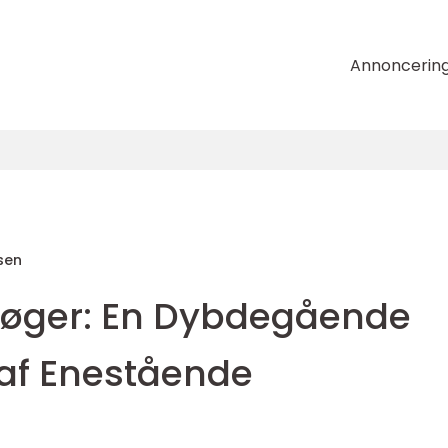
Annoncerin
sen
Bøger: En Dybdegående
af Enestående