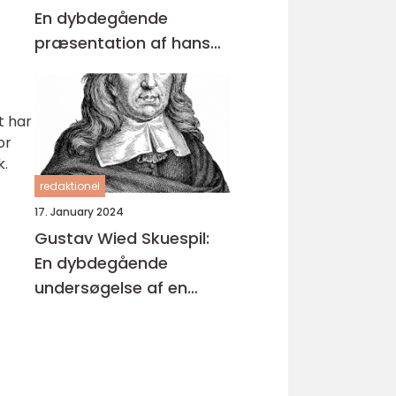
En dybdegående
præsentation af hans
bøger
t har
or
k.
redaktionel
17. January 2024
Gustav Wied Skuespil:
En dybdegående
undersøgelse af en
dansk klassiker