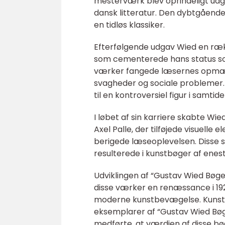
mesterværk blev oprindeligt udgi
dansk litteratur. Den dybtgående 
en tidløs klassiker.
Efterfølgende udgav Wied en ræk
som cementerede hans status so
værker fangede læsernes opmær
svagheder og sociale problemer. 
til en kontroversiel figur i samtide
I løbet af sin karriere skabte W
Axel Palle, der tilføjede visuelle
berigede læseoplevelsen. Disse 
resulterede i kunstbøger af enes
Udviklingen af “Gustav Wied Bøge
disse værker en renæssance i 19
moderne kunstbevægelse. Kunstn
eksemplarer af “Gustav Wied Bøger
medførte, at værdien af disse bø