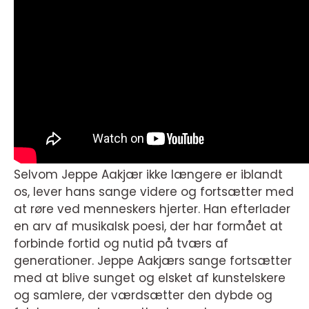
Selvom Jeppe Aakjær ikke længere er iblandt
os, lever hans sange videre og fortsætter med
at røre ved menneskers hjerter. Han efterlader
en arv af musikalsk poesi, der har formået at
forbinde fortid og nutid på tværs af
generationer. Jeppe Aakjærs sange fortsætter
med at blive sunget og elsket af kunstelskere
og samlere, der værdsætter den dybde og