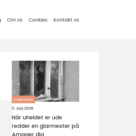
g
Om os
Cookies
Kontakt os
inspiration
11. July 2026
Når uheldet er ude
redder en glarmester på
Amager dig