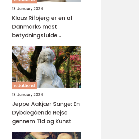
18. January 2024
Klaus Rifbjerg er en af
Danmarks mest
betydningsfulde
forfattere og digtere,
der har skabt en
imponerende samling af
bøger i sin karriere
redaktionel
18. January 2024
Jeppe Aakjær Sange: En
Dybdegående Rejse
gennem Tid og Kunst