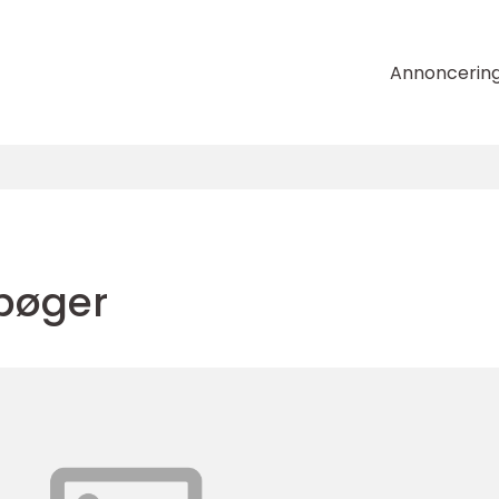
Annoncerin
 bøger