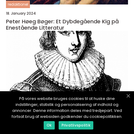
redaktionel
18. January 2024
Peter Høeg Bøger: Et Dybdegående Kig på
Enestående Litteratur
På vores website bruges cookies til at huske dine
indstillinger, statistik og personalisering af indhold og
annoncer. Denne information deles med tredjepart. Ved
fortsat brug af websiden godkender du cookiepolitikken.
redaktionel
Ok
Privatlivspolitik
17. January 2024