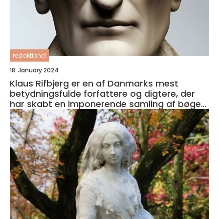
redaktionel
18. January 2024
Klaus Rifbjerg er en af Danmarks mest
betydningsfulde forfattere og digtere, der
har skabt en imponerende samling af bøger i
sin karriere