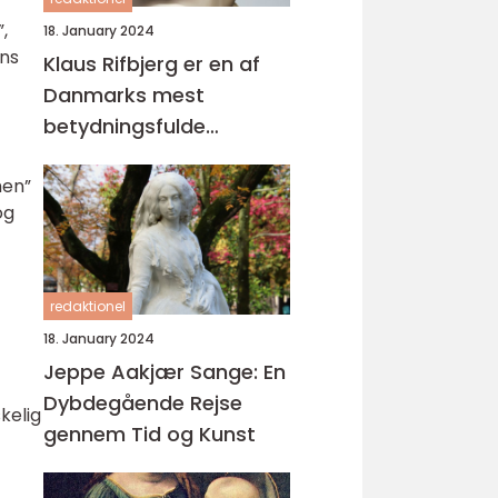
,
18. January 2024
ens
Klaus Rifbjerg er en af
Danmarks mest
betydningsfulde
forfattere og digtere,
men”
der har skabt en
og
imponerende samling af
bøger i sin karriere
redaktionel
18. January 2024
Jeppe Aakjær Sange: En
Dybdegående Rejse
kelig
gennem Tid og Kunst