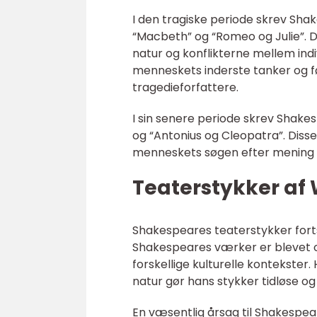
I den tragiske periode skrev Sha
“Macbeth” og “Romeo og Julie”.
natur og konflikterne mellem ind
menneskets inderste tanker og føl
tragedieforfattere.
I sin senere periode skrev Shak
og “Antonius og Cleopatra”. Diss
menneskets søgen efter mening i
Teaterstykker af
Shakespeares teaterstykker fort
Shakespeares værker er blevet ove
forskellige kulturelle kontekster.
natur gør hans stykker tidløse og
En væsentlig årsag til Shakespear