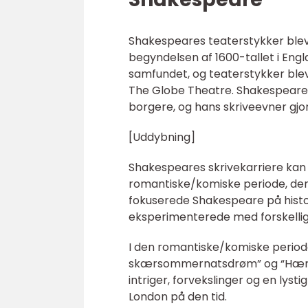
Shakespeares teaterstykker blev 
begyndelsen af 1600-tallet i Engla
samfundet, og teaterstykker blev
The Globe Theatre. Shakespeares
borgere, og hans skriveevner gjor
[Uddybning]
Shakespeares skrivekarriere kan o
romantiske/komiske periode, den t
fokuserede Shakespeare på histor
eksperimenterede med forskellig
I den romantiske/komiske period
skærsommernatsdrøm” og “Hærvær
intriger, forvekslinger og en lyst
London på den tid.