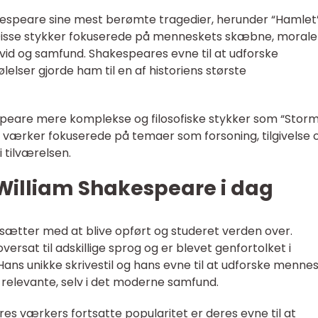
kespeare sine mest berømte tragedier, herunder “Hamlet”
 Disse stykker fokuserede på menneskets skæbne, moral
ivid og samfund. Shakespeares evne til at udforske
elser gjorde ham til en af historiens største
espeare mere komplekse og filosofiske stykker som “Stor
e værker fokuserede på temaer som forsoning, tilgivelse 
 tilværelsen.
 William Shakespeare i dag
sætter med at blive opført og studeret verden over.
rsat til adskillige sprog og er blevet genfortolket i
 Hans unikke skrivestil og hans evne til at udforske mennes
 relevante, selv i det moderne samfund.
es værkers fortsatte popularitet er deres evne til at