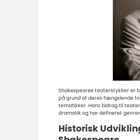
Shakespeares teaterstykker er bl
på grund af deres fængslende f
tematikker. Hans bidrag til teate
dramatik og har defineret genrer
Historisk Udvikli
Shakespeare