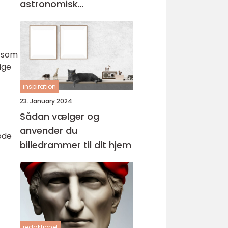
astronomisk
personlighed
r som
ige
inspiration
23. January 2024
Sådan vælger og
anvender du
ode
billedrammer til dit hjem
redaktionel