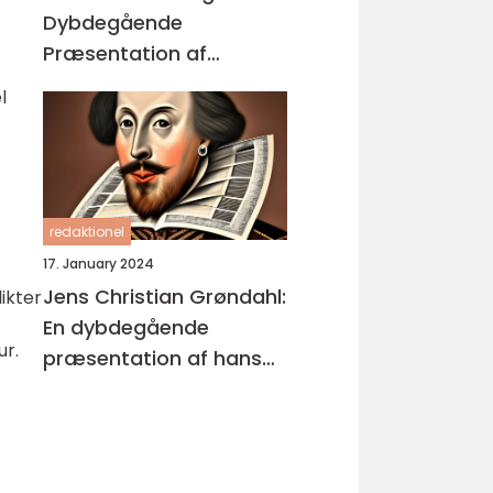
Dybdegående
Præsentation af
Enestående
l
Kunstværker
redaktionel
17. January 2024
Jens Christian Grøndahl:
ikter
En dybdegående
ur.
præsentation af hans
bøger