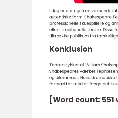
I dag er der også en voksende int
autentiske form. Shakespeare Fes
professionelle skuespillere og 
eller i traditionelle teatre. Diss
tiltrække publikum fra forskellige
Konklusion
Teaterstykker af William Shakespe
Shakespeares værker repræsenter
og dilemmaer. Hans dramatiske fo
fortsætter med at fange publiku
[Word count: 551