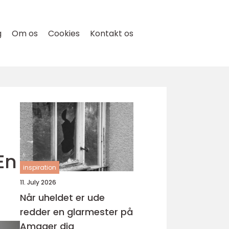
g
Om os
Cookies
Kontakt os
En
inspiration
11. July 2026
Når uheldet er ude
redder en glarmester på
Amager dig