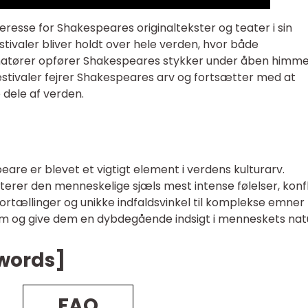
eresse for Shakespeares originaltekster og teater i sin
tivaler bliver holdt over hele verden, hvor både
amatører opfører Shakespeares stykker under åben himme
e festivaler fejrer Shakespeares arv og fortsætter med at
 dele af verden.
are er blevet et vigtigt element i verdens kulturarv.
er den menneskelige sjæls mest intense følelser, konfl
rtællinger og unikke indfaldsvinkel til komplekse emner
m og give dem en dybdegående indsigt i menneskets nat
 words]
FAQ