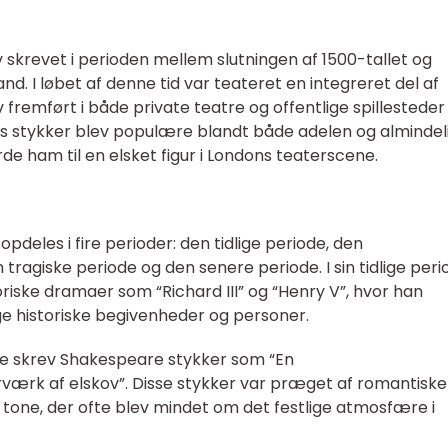
skrevet i perioden mellem slutningen af 1500-tallet og
nd. I løbet af denne tid var teateret en integreret del af
 fremført i både private teatre og offentlige spillestede
 stykker blev populære blandt både adelen og almindel
de ham til en elsket figur i Londons teaterscene.
pdeles i fire perioder: den tidlige periode, den
ragiske periode og den senere periode. I sin tidlige peri
iske dramaer som “Richard III” og “Henry V”, hvor han
e historiske begivenheder og personer.
e skrev Shakespeare stykker som “En
k af elskov”. Disse stykker var præget af romantiske
ig tone, der ofte blev mindet om det festlige atmosfære i