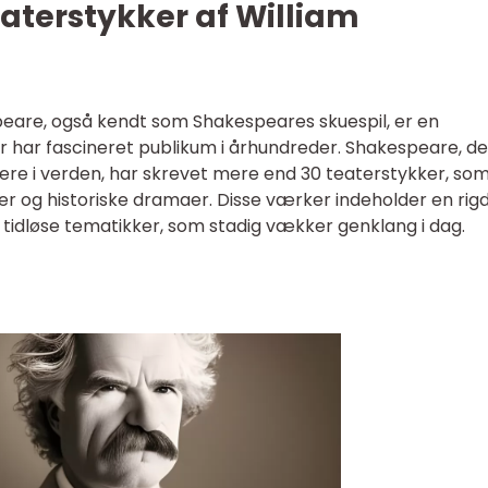
eaterstykker af William
peare, også kendt som Shakespeares skuespil, er en
er har fascineret publikum i århundreder. Shakespeare, de
re i verden, har skrevet mere end 30 teaterstykker, so
er og historiske dramaer. Disse værker indeholder en ri
 tidløse tematikker, som stadig vækker genklang i dag.