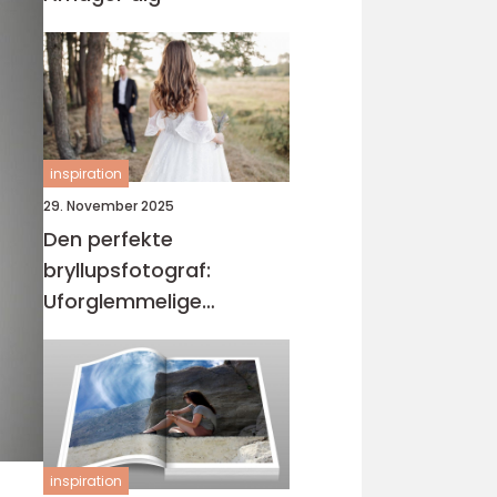
inspiration
29. November 2025
Den perfekte
bryllupsfotograf:
Uforglemmelige
øjeblikke
inspiration