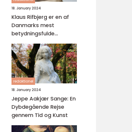
18. January 2024
Klaus Rifbjerg er en af
Danmarks mest
betydningsfulde
forfattere og digtere,
der har skabt en
imponerende samling af
bøger i sin karriere
redaktionel
18. January 2024
Jeppe Aakjær Sange: En
Dybdegående Rejse
gennem Tid og Kunst