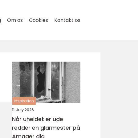
g
Om os
Cookies
Kontakt os
inspiration
11. July 2026
Når uheldet er ude
redder en glarmester på
Amager dig