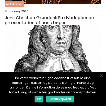
redaktionel
17. January 2024
Jens Christian Grøndahl: En dybdegående
præsentation af hans bøger
På vores website bruges cookies til at huske dine
indstillinger, statistik og personalisering af indhold og
annoncer. Denne information deles med tredjepart. Ved
fortsat brug af websiden godkender du cookiepolitikken.
redaktionel
Ok
Privatlivspolitik
17. January 2024