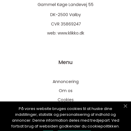
web:
www.klikko.dk
Menu
Annoncering
Om os
Cookies
På vores website bruges cookies til at huske dine
Kontakt os
indstillinger, statistik og personalisering af indhold og
Sitemap
annoncer. Denne information deles med tredjepart. Ved
fortsat brug af websiden godkender du cookiepolitikken.