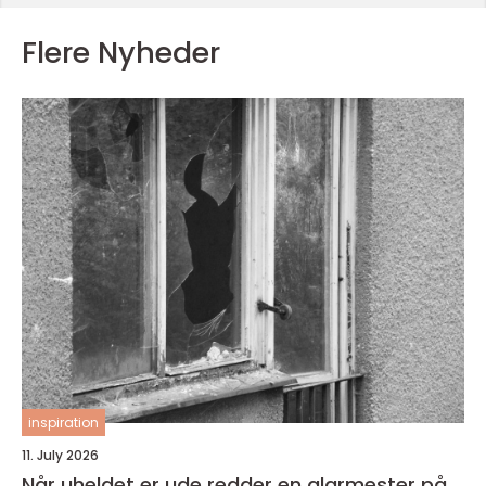
Flere Nyheder
inspiration
11. July 2026
Når uheldet er ude redder en glarmester på