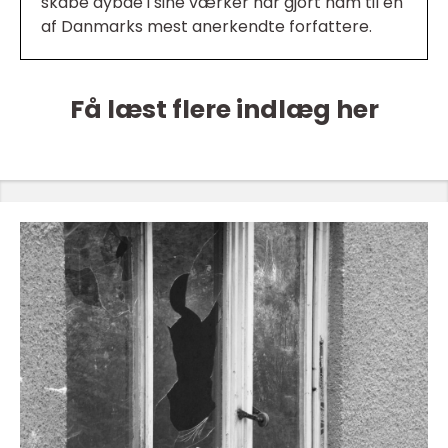
skabe dybde i sine værker har gjort ham til en
af Danmarks mest anerkendte forfattere.
Få læst flere indlæg her