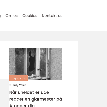
g
Om os
Cookies
Kontakt os
inspiration
11. July 2026
Når uheldet er ude
redder en glarmester på
Amager dig