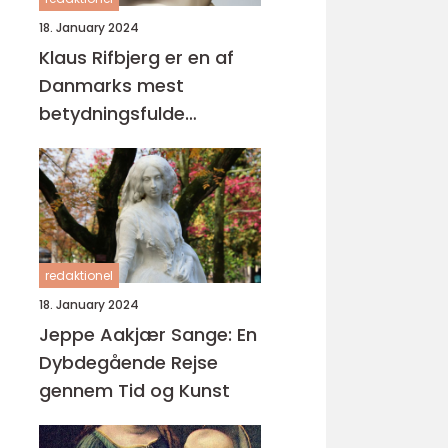
18. January 2024
Klaus Rifbjerg er en af
Danmarks mest
betydningsfulde
forfattere og digtere,
der har skabt en
imponerende samling af
bøger i sin karriere
redaktionel
18. January 2024
Jeppe Aakjær Sange: En
Dybdegående Rejse
gennem Tid og Kunst