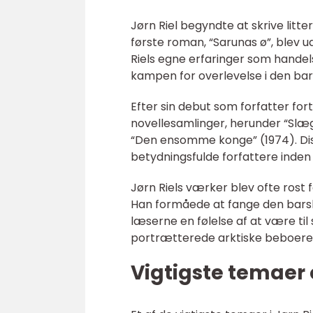
Jørn Riel begyndte at skrive litte
første roman, “Sarunas ø”, blev u
Riels egne erfaringer som handel
kampen for overlevelse i den bar
Efter sin debut som forfatter f
novellesamlinger, herunder “Slæ
“Den ensomme konge” (1974). Di
betydningsfulde forfattere inden f
Jørn Riels værker blev ofte rost for
Han formåede at fange den barske
læserne en følelse af at være til
portrætterede arktiske beboere 
Vigtigste temaer 