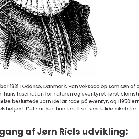
mber 1931 i Odense, Danmark. Han voksede op som søn af 
r, hans fascination for naturen og eventyret først blomst
nelse besluttede Jørn Riel at tage på eventyr, og i 1950’er
lsbetjent. Det var her, han fandt sin sande lidenskab for
ang af Jørn Riels udvikling: