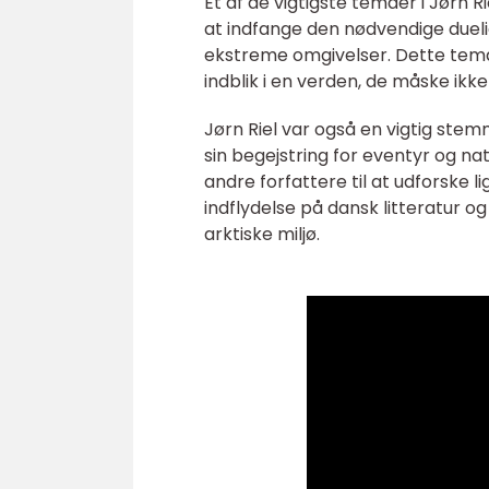
Et af de vigtigste temaer i Jørn 
at indfange den nødvendige dueli
ekstreme omgivelser. Dette tem
indblik i en verden, de måske ikk
Jørn Riel var også en vigtig ste
sin begejstring for eventyr og n
andre forfattere til at udforske
indflydelse på dansk litteratur og
arktiske miljø.