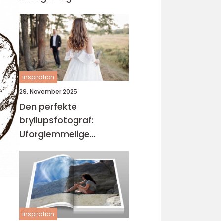
inspiration
29. November 2025
Den perfekte
bryllupsfotograf:
Uforglemmelige
øjeblikke
inspiration