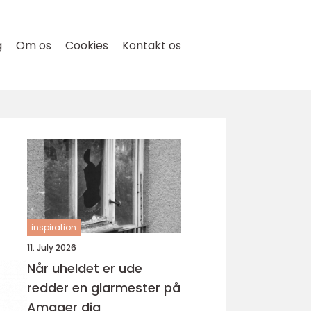
g
Om os
Cookies
Kontakt os
inspiration
11. July 2026
Når uheldet er ude
redder en glarmester på
Amager dig