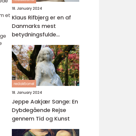
åede
18. January 2024
m et
Klaus Rifbjerg er en af
Danmarks mest
betydningsfulde
nge
forfattere og digtere,
e
der har skabt en
imponerende samling af
bøger i sin karriere
redaktionel
18. January 2024
Jeppe Aakjær Sange: En
Dybdegående Rejse
gennem Tid og Kunst