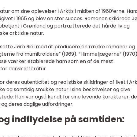
ratur om sine oplevelser i Arktis i midten af 1960’erne. Han
dgivet i 1965 og blev en stor succes. Romanen skildrede J
sbetjent i Grønland og portrætterede det hårde liv og
ske arktiske natur.
ortsatte Jørn Riel med at producere en række romaner og
gterne fra mumitroldene” (1969), “Himmeljægerne” (1970
sse værker etablerede ham som en af de mest
or dansk litteratur.
 deres autenticitet og realistiske skildringer af livet i Ark
 og samtidig smukke natur i sine beskrivelser og give
 stede. Han var også kendt for sine levende karakterer, de
og deres daglige udfordringer.
og indflydelse på samtiden: