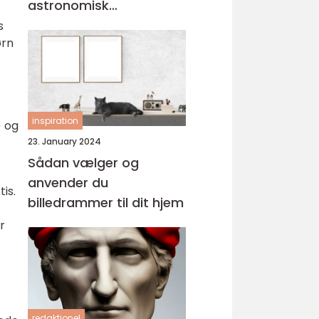
astronomisk
personlighed
s
ørn
inspiration
) og
23. January 2024
Sådan vælger og
anvender du
tis.
billedrammer til dit hjem
r
redaktionel