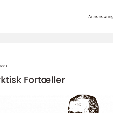
Annoncerin
nsen
rktisk Fortæller