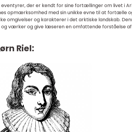
eventyrer, der er kendt for sine fortællinger om livet i Ark
nes opmærksomhed med sin unikke evne til at fortælle o
ske omgivelser og karakterer i det arktiske landskab. De
s liv og værker og give læseren en omfattende forståelse af
rn Riel: