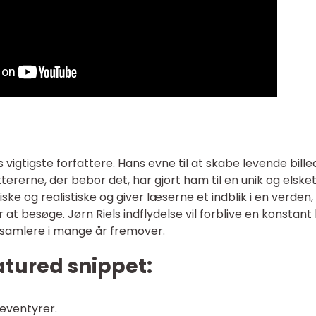
rs vigtigste forfattere. Hans evne til at skabe levende bille
tererne, der bebor det, har gjort ham til en unik og elske
ke og realistiske og giver læserne et indblik i en verden,
 at besøge. Jørn Riels indflydelse vil forblive en konstant 
og samlere i mange år fremover.
eatured snippet:
 eventyrer.