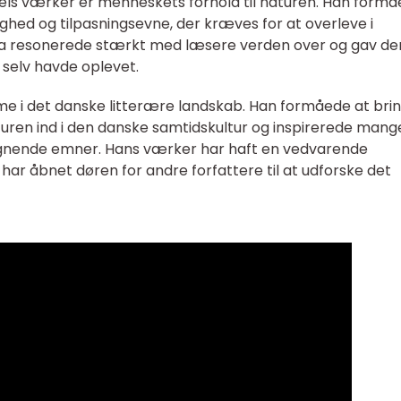
Riels værker er menneskets forhold til naturen. Han form
ghed og tilpasningsevne, der kræves for at overleve i
a resonerede stærkt med læsere verden over og gav de
e selv havde oplevet.
mme i det danske litterære landskab. Han formåede at bri
aturen ind i den danske samtidskultur og inspirerede mang
 lignende emner. Hans værker har haft en vedvarende
 har åbnet døren for andre forfattere til at udforske det