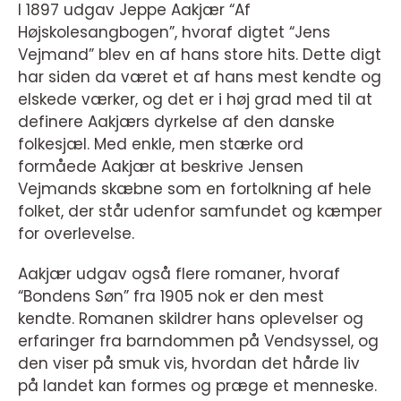
I 1897 udgav Jeppe Aakjær “Af
Højskolesangbogen”, hvoraf digtet “Jens
Vejmand” blev en af hans store hits. Dette digt
har siden da været et af hans mest kendte og
elskede værker, og det er i høj grad med til at
definere Aakjærs dyrkelse af den danske
folkesjæl. Med enkle, men stærke ord
formåede Aakjær at beskrive Jensen
Vejmands skæbne som en fortolkning af hele
folket, der står udenfor samfundet og kæmper
for overlevelse.
Aakjær udgav også flere romaner, hvoraf
“Bondens Søn” fra 1905 nok er den mest
kendte. Romanen skildrer hans oplevelser og
erfaringer fra barndommen på Vendsyssel, og
den viser på smuk vis, hvordan det hårde liv
på landet kan formes og præge et menneske.