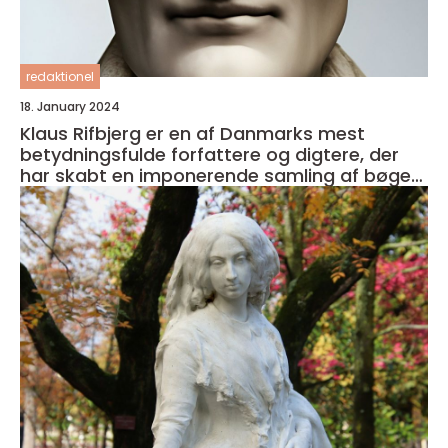
redaktionel
18. January 2024
Klaus Rifbjerg er en af Danmarks mest
betydningsfulde forfattere og digtere, der
har skabt en imponerende samling af bøger i
sin karriere