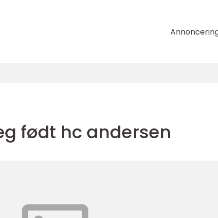
Annoncerin
eg født hc andersen