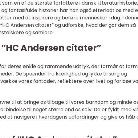
som en af de største forfattere i dansk litteraturhistorie
og fantasifulde historier har han også efterladt os med 
sætter med at inspirere og berøre mennesker i dag. I denn
 af “HC Andersen citater” og udforske, hvad der gør dem så
nstelskere og samlere.
l “HC Andersen citater”
for deres enkle og rammende udtryk, der formår at form
dheder. De spænder fra kærlighed og lykke til sorg og
vække vores fantasier, reflektere over livet og forløse v
vne til at bringe os tilbage til vores barndom og minde 
forbindelse til noget større end os selv. De er fyldt med 
med at navigere i hverdagens udfordringer og give os håb 