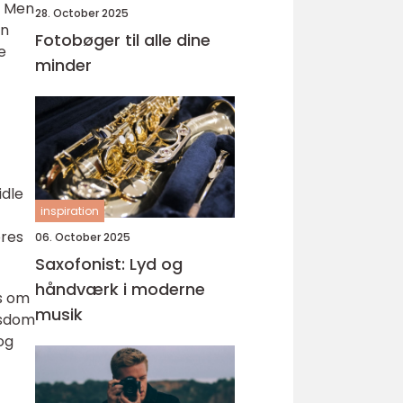
. Men
28. October 2025
en
Fotobøger til alle dine
e
minder
idle
inspiration
ores
06. October 2025
Saxofonist: Lyd og
håndværk i moderne
os om
musik
visdom
og