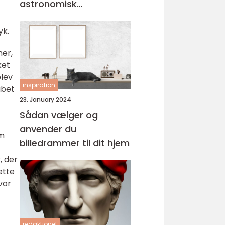
astronomisk
personlighed
yk.
ner,
ket
blev
inspiration
abet
23. January 2024
Sådan vælger og
anvender du
om
billedrammer til dit hjem
, der
ette
vor
redaktionel