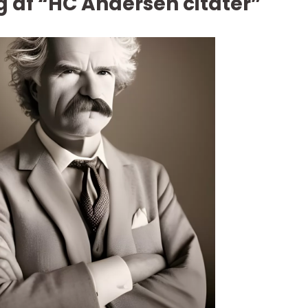
ng af “HC Andersen citater”