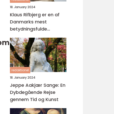
18. January 2024
Klaus Rifbjerg er en af
Danmarks mest
betydningsfulde
forfattere og digtere,
som
der har skabt en
imponerende samling af
bøger i sin karriere
redaktionel
18. January 2024
Jeppe Aakjær Sange: En
Dybdegående Rejse
gennem Tid og Kunst