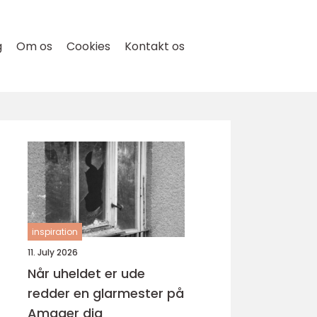
g
Om os
Cookies
Kontakt os
inspiration
11. July 2026
Når uheldet er ude
redder en glarmester på
Amager dig