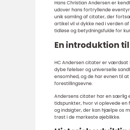
Hans Christian Andersen er kendt 
udover hans fortryllende eventyr 
unik samling af citater, der fort
artikel vil vi dykke ned i verden
tidløse og betydningsfulde for ku
En introduktion ti
HC Andersen citater er værdsat 
dybe følelser og universelle san
ensomhed, og de har evnen til at 
forestillingsevne.
Andersens citater har en særlig e
tidspunkter, hvor vi oplevede en 
og indsigter, der kan hjælpe os 
trøst i de mørkeste øjeblikke.