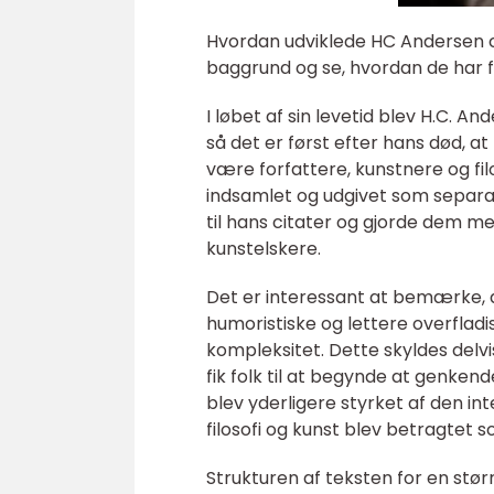
Hvordan udviklede HC Andersen cit
baggrund og se, hvordan de har fu
I løbet af sin levetid blev H.C. 
så det er først efter hans død, at 
være forfattere, kunstnere og fil
indsamlet og udgivet som separat
til hans citater og gjorde dem m
kunstelskere.
Det er interessant at bemærke, 
humoristiske og lettere overflad
kompleksitet. Dette skyldes del
fik folk til at begynde at genken
blev yderligere styrket af den in
filosofi og kunst blev betragtet
Strukturen af teksten for en stør