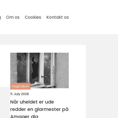
g
Om os
Cookies
Kontakt os
inspiration
11. July 2026
Når uheldet er ude
redder en glarmester på
Amager dig