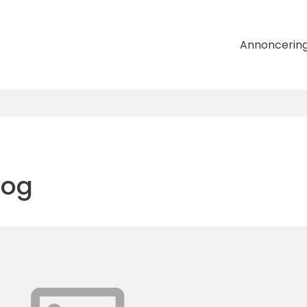
Annoncerin
bog