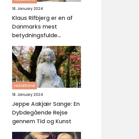
18. January 2024
Klaus Rifbjerg er en af
Danmarks mest
betydningsfulde
forfattere og digtere,
der har skabt en
imponerende samling af
bøger i sin karriere
redaktionel
18. January 2024
Jeppe Aakjær Sange: En
Dybdegående Rejse
gennem Tid og Kunst