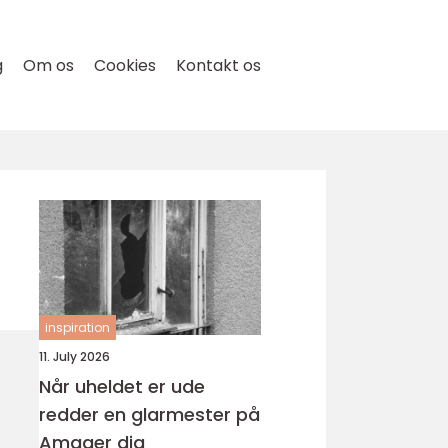
g
Om os
Cookies
Kontakt os
inspiration
11. July 2026
Når uheldet er ude
redder en glarmester på
Amager dig