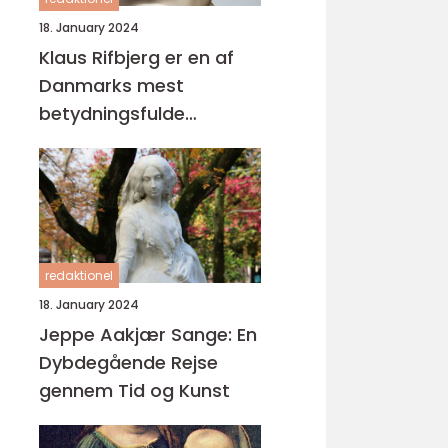
18. January 2024
Klaus Rifbjerg er en af
Danmarks mest
betydningsfulde
forfattere og digtere,
der har skabt en
imponerende samling af
bøger i sin karriere
redaktionel
18. January 2024
Jeppe Aakjær Sange: En
Dybdegående Rejse
gennem Tid og Kunst