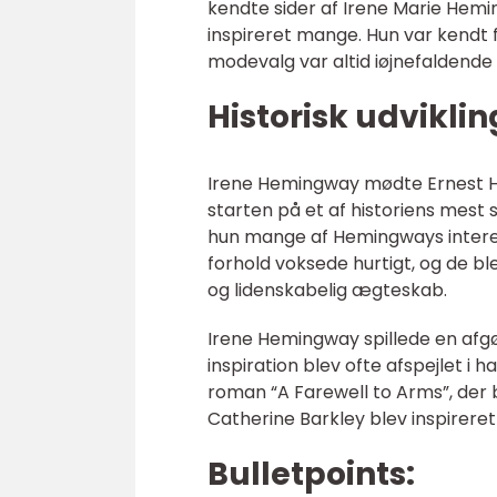
kendte sider af Irene Marie Hem
inspireret mange. Hun var kendt 
modevalg var altid iøjnefaldende o
Historisk udviklin
Irene Hemingway mødte Ernest Hem
starten på et af historiens mest
hun mange af Hemingways interess
forhold voksede hurtigt, og de bl
og lidenskabelig ægteskab.
Irene Hemingway spillede en afgø
inspiration blev ofte afspejlet i
roman “A Farewell to Arms”, der 
Catherine Barkley blev inspirere
Bulletpoints: