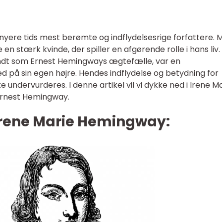
yere tids mest berømte og indflydelsesrige forfattere. 
n stærk kvinde, der spiller en afgørende rolle i hans liv.
ndt som Ernest Hemingways ægtefælle, var en
på sin egen højre. Hendes indflydelse og betydning for
ndervurderes. I denne artikel vil vi dykke ned i Irene M
 Ernest Hemingway.
Irene Marie Hemingway: