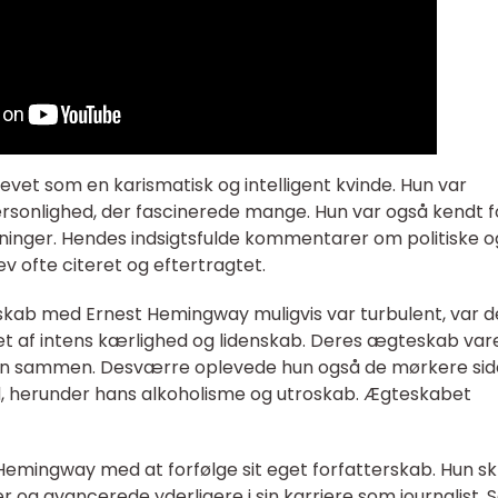
vet som en karismatisk og intelligent kvinde. Hun var
ersonlighed, der fascinerede mange. Hun var også kendt fo
ninger. Hendes indsigtsfulde kommentarer om politiske o
ofte citeret og eftertragtet.
ab med Ernest Hemingway muligvis var turbulent, var d
t af intens kærlighed og lidenskab. Deres ægteskab vare
ørn sammen. Desværre oplevede hun også de mørkere sid
, herunder hans alkoholisme og utroskab. Ægteskabet
 Hemingway med at forfølge sit eget forfatterskab. Hun s
r og avancerede yderligere i sin karriere som journalist. S