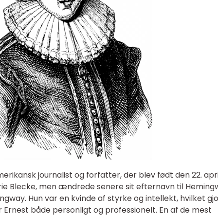
ikansk journalist og forfatter, der blev født den 22. apri
rie Blecke, men ændrede senere sit efternavn til Heming
gway. Hun var en kvinde af styrke og intellekt, hvilket gj
r Ernest både personligt og professionelt. En af de mest