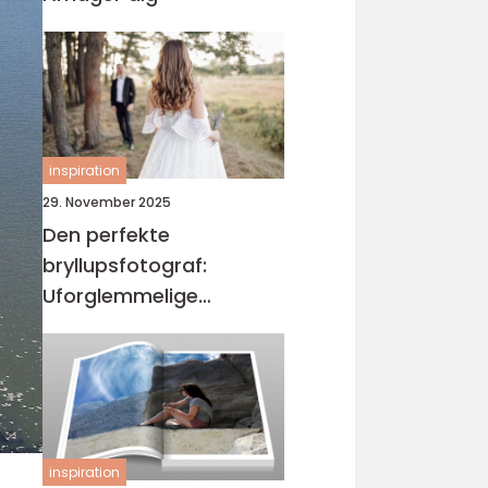
inspiration
29. November 2025
Den perfekte
bryllupsfotograf:
Uforglemmelige
øjeblikke
inspiration