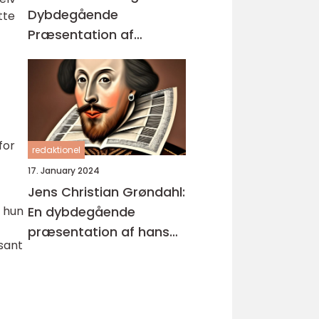
Dybdegående
tte
Præsentation af
Enestående
Kunstværker
for
redaktionel
17. January 2024
Jens Christian Grøndahl:
En dybdegående
t hun
præsentation af hans
ssant
bøger