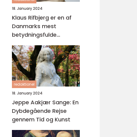
18. January 2024
Klaus Rifbjerg er en af
Danmarks mest
betydningsfulde
forfattere og digtere,
der har skabt en
imponerende samling af
bøger i sin karriere
redaktionel
18. January 2024
Jeppe Aakjær Sange: En
Dybdegående Rejse
gennem Tid og Kunst