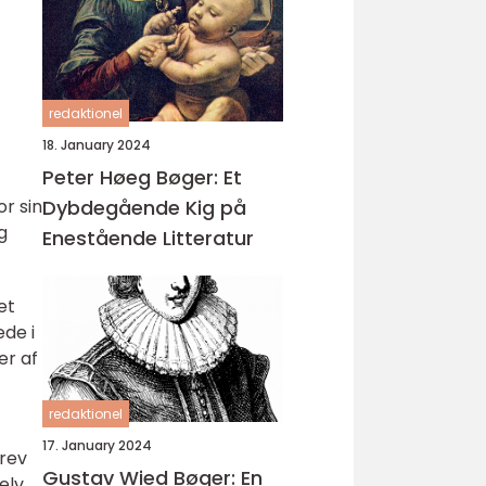
redaktionel
18. January 2024
Peter Høeg Bøger: Et
Dybdegående Kig på
r sin
g
Enestående Litteratur
et
de i
er af
redaktionel
17. January 2024
krev
Gustav Wied Bøger: En
elv