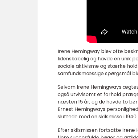
Irene Hemingway blev ofte beskre
lidenskabelig og havde en unik p
sociale aktivisme og stærke hold
samfundsmæssige spørgsmål blev 
Selvom Irene Hemingways ægtesk
også utvivlsomt et forhold præge
næsten 15 år, og de havde to b
Ernest Hemingways personlighed
sluttede med en skilsmisse i 1940.
Efter skilsmissen fortsatte Irene
flere succesfulde bøger og artikle