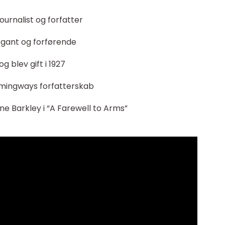
urnalist og forfatter
egant og forførende
 blev gift i 1927
Hemingways forfatterskab
ne Barkley i “A Farewell to Arms”