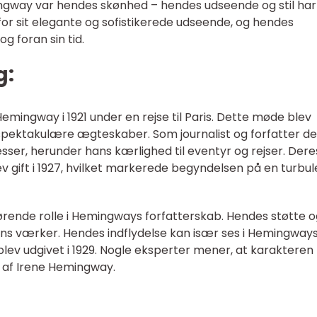
ingway var hendes skønhed – hendes udseende og stil har
for sit elegante og sofistikerede udseende, og hendes
g foran sin tid.
g:
ingway i 1921 under en rejse til Paris. Dette møde blev
 spektakulære ægteskaber. Som journalist og forfatter de
er, herunder hans kærlighed til eventyr og rejser. Dere
ev gift i 1927, hvilket markerede begyndelsen på en turbul
rende rolle i Hemingways forfatterskab. Hendes støtte o
 hans værker. Hendes indflydelse kan især ses i Hemingway
blev udgivet i 1929. Nogle eksperter mener, at karakteren
t af Irene Hemingway.