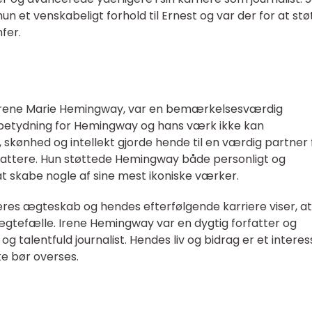
un et venskabeligt forhold til Ernest og var der for at stø
fer.
Irene Marie Hemingway, var en bemærkelsesværdig
g betydning for Hemingway og hans værk ikke kan
skønhed og intellekt gjorde hende til en værdig partner 
attere. Hun støttede Hemingway både personligt og
t skabe nogle af sine mest ikoniske værker.
res ægteskab og hendes efterfølgende karriere viser, a
tefælle. Irene Hemingway var en dygtig forfatter og
g talentfuld journalist. Hendes liv og bidrag er et intere
kke bør overses.