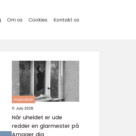
g
Om os
Cookies
Kontakt os
inspiration
11. July 2026
Når uheldet er ude
redder en glarmester på
Amager dig