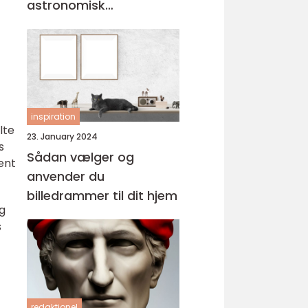
astronomisk
personlighed
inspiration
lte
23. January 2024
s
Sådan vælger og
ent
anvender du
billedrammer til dit hjem
g
s
redaktionel