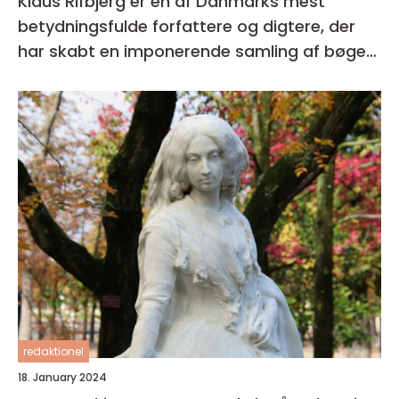
Klaus Rifbjerg er en af Danmarks mest
betydningsfulde forfattere og digtere, der
har skabt en imponerende samling af bøger i
sin karriere
redaktionel
18. January 2024