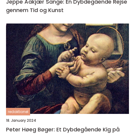
Jeppe Aakjær Sange: En Dybdegående Rejse
gennem Tid og Kunst
redaktionel
18. January 2024
Peter Høeg Bøger: Et Dybdegående Kig på