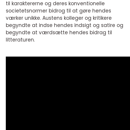
til karaktererne og deres konventionelle
societetsnormer bidrog til at gøre hendes
værker unikke. Austens kolleger og kritikere
begyndte at indse hendes indsigt og satire og
begyndte at værdsætte hendes bidrag til
litteraturen.