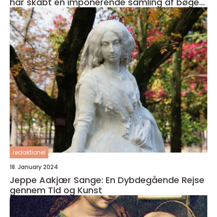
har skabt en imponerende samling af bøger i
sin karriere
redaktionel
18. January 2024
Jeppe Aakjær Sange: En Dybdegående Rejse
gennem Tid og Kunst