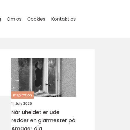
g
Om os
Cookies
Kontakt os
inspiration
11. July 2026
Når uheldet er ude
redder en glarmester på
Amager dig