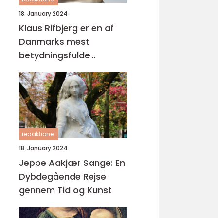
18. January 2024
Klaus Rifbjerg er en af
Danmarks mest
betydningsfulde
forfattere og digtere,
der har skabt en
imponerende samling af
bøger i sin karriere
redaktionel
18. January 2024
Jeppe Aakjær Sange: En
Dybdegående Rejse
gennem Tid og Kunst