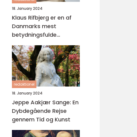
18. January 2024
Klaus Rifbjerg er en af
Danmarks mest
betydningsfulde
forfattere og digtere,
der har skabt en
imponerende samling af
bøger i sin karriere
redaktionel
18. January 2024
Jeppe Aakjær Sange: En
Dybdegående Rejse
gennem Tid og Kunst