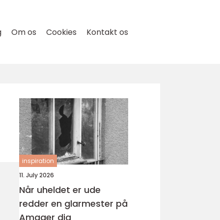
g
Om os
Cookies
Kontakt os
inspiration
11. July 2026
Når uheldet er ude
redder en glarmester på
Amager dig