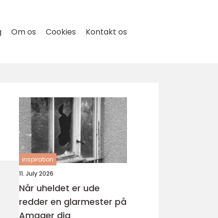
g
Om os
Cookies
Kontakt os
inspiration
11. July 2026
Når uheldet er ude
redder en glarmester på
Amager dig