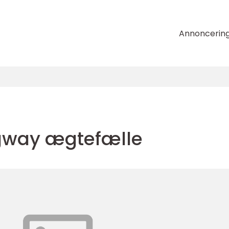
Annoncerin
gway ægtefælle