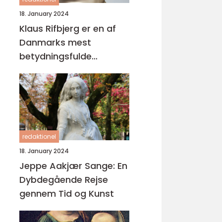
18. January 2024
Klaus Rifbjerg er en af
Danmarks mest
betydningsfulde
forfattere og digtere,
der har skabt en
imponerende samling af
bøger i sin karriere
redaktionel
18. January 2024
Jeppe Aakjær Sange: En
Dybdegående Rejse
gennem Tid og Kunst